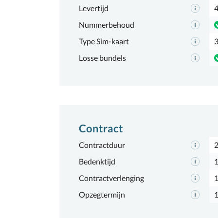
Levertijd
4
Nummerbehoud
Type Sim-kaart
3
Losse bundels
Contract
Contractduur
2
Bedenktijd
1
Contractverlenging
Opzegtermijn