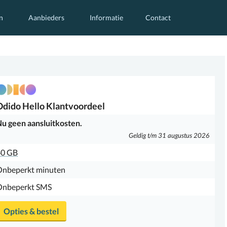
n
Aanbieders
Informatie
Contact
Odido
Hello Klantvoordeel
u geen aansluitkosten.
Geldig t/m 31 augustus 2026
40 GB
Onbeperkt minuten
Onbeperkt SMS
Opties & bestel