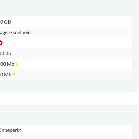
40 GB
agere snelheid
Odido
300 Mb
80 Mb
Onbeperkt