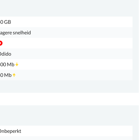
40 GB
agere snelheid
Odido
300 Mb
80 Mb
Onbeperkt