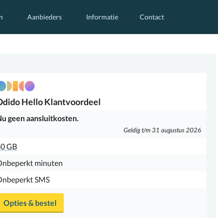
n
Aanbieders
Informatie
Contact
Odido
Hello Klantvoordeel
u geen aansluitkosten.
Geldig t/m 31 augustus 2026
40 GB
Onbeperkt minuten
Onbeperkt SMS
Opties & bestel