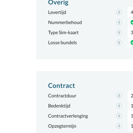
Overig
Levertijd
4
Nummerbehoud
Type Sim-kaart
3
Losse bundels
Contract
Contractduur
2
Bedenktijd
1
Contractverlenging
Opzegtermijn