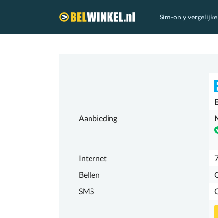
Sim-only vergelijke
Belwinkel.nl
Aanbieding
N
Internet
7
Bellen
SMS