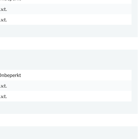
.v.t.
.v.t.
Onbeperkt
.v.t.
.v.t.