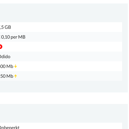
,5 GB
 0,10 per MB
Odido
400 Mb
150 Mb
Onbeperkt