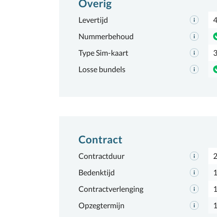
Overig
Levertijd
4
Nummerbehoud
Type Sim-kaart
3
Losse bundels
Contract
Contractduur
2
Bedenktijd
1
Contractverlenging
Opzegtermijn