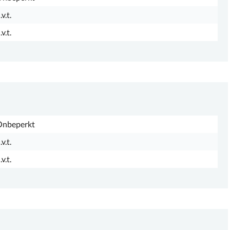
.v.t.
.v.t.
Onbeperkt
.v.t.
.v.t.