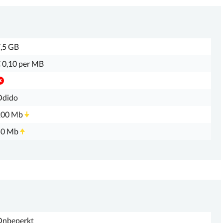
,5 GB
 0,10 per MB
Odido
200 Mb
50 Mb
Onbeperkt