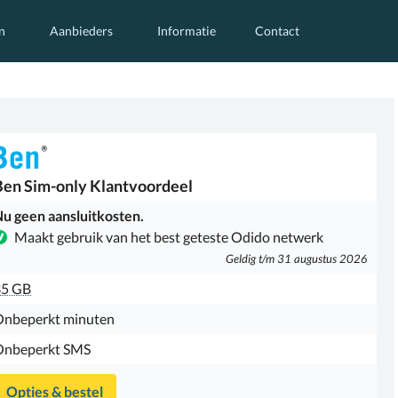
n
Aanbieders
Informatie
Contact
Ben
Sim-only Klantvoordeel
u geen aansluitkosten.
Maakt gebruik van het best geteste Odido netwerk
Geldig t/m 31 augustus 2026
35 GB
Onbeperkt minuten
Onbeperkt SMS
Opties & bestel