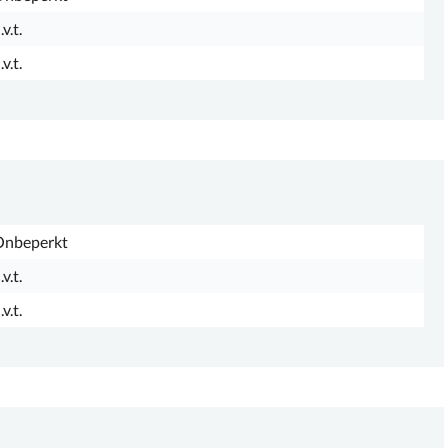
.v.t.
.v.t.
Onbeperkt
.v.t.
.v.t.