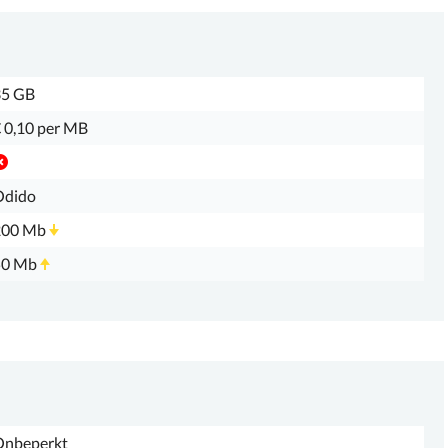
35 GB
 0,10 per MB
Odido
200 Mb
50 Mb
Onbeperkt