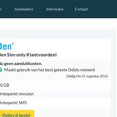
n
Aanbieders
Informatie
Contact
Ben
Sim-only Klantvoordeel
u geen aansluitkosten.
Maakt gebruik van het best geteste Odido netwerk
Geldig t/m 31 augustus 2026
20 GB
Onbeperkt minuten
Onbeperkt SMS
Opties & bestel