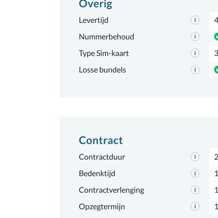
Overig
Levertijd
4
Nummerbehoud
Type Sim-kaart
3
Losse bundels
Contract
Contractduur
2
Bedenktijd
1
Contractverlenging
Opzegtermijn