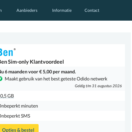
n
Aanbieders
Informatie
Contact
Ben
Sim-only Klantvoordeel
u 6 maanden voor € 5,00 per maand.
Maakt gebruik van het best geteste Odido netwerk
Geldig t/m 31 augustus 2026
0,5 GB
Onbeperkt minuten
Onbeperkt SMS
Opties & bestel