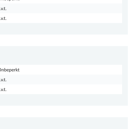
.v.t.
.v.t.
Onbeperkt
.v.t.
.v.t.