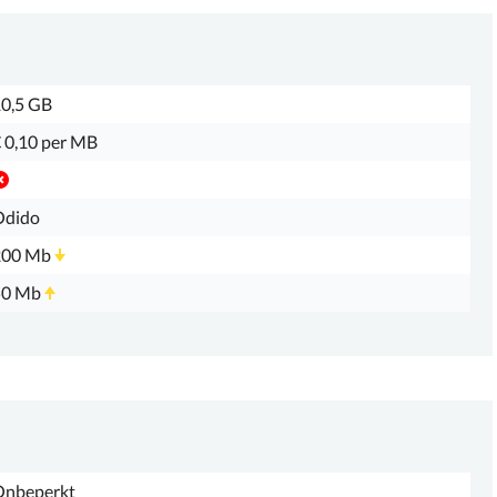
0,5 GB
 0,10 per MB
Odido
200 Mb
50 Mb
Onbeperkt