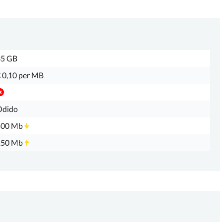
35 GB
 0,10 per MB
Odido
400 Mb
150 Mb