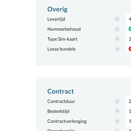
Overig
Levertijd
4
Nummerbehoud
Type Sim-kaart
3
Losse bundels
Contract
Contractduur
2
Bedenktijd
1
Contractverlenging
Opzegtermijn