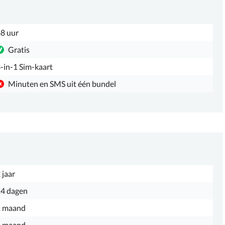
8 uur
Gratis
-in-1 Sim-kaart
Minuten en SMS uit één bundel
 jaar
4 dagen
1 maand
1 maand