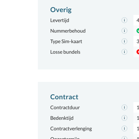
Overig
Levertijd
4
Nummerbehoud
Type Sim-kaart
3
Losse bundels
Contract
Contractduur
Bedenktijd
1
Contractverlenging
Opzegtermijn