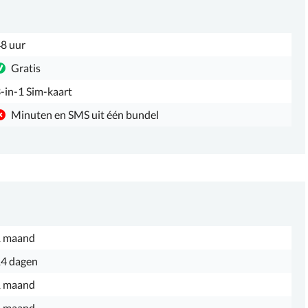
8 uur
Gratis
-in-1 Sim-kaart
Minuten en SMS uit één bundel
1 maand
4 dagen
1 maand
1 maand