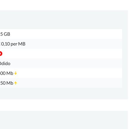
25 GB
 0,10 per MB
Odido
400 Mb
150 Mb