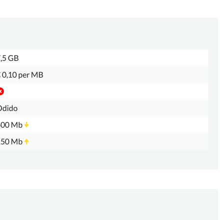
,5 GB
 0,10 per MB
Odido
400 Mb
150 Mb