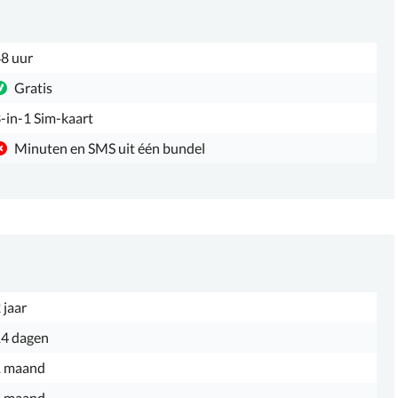
8 uur
Gratis
-in-1 Sim-kaart
Minuten en SMS uit één bundel
 jaar
4 dagen
1 maand
1 maand