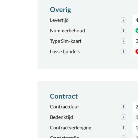
Overig
Levertijd
4
Nummerbehoud
Type Sim-kaart
3
Losse bundels
Contract
Contractduur
2
Bedenktijd
1
Contractverlenging
Opzegtermijn