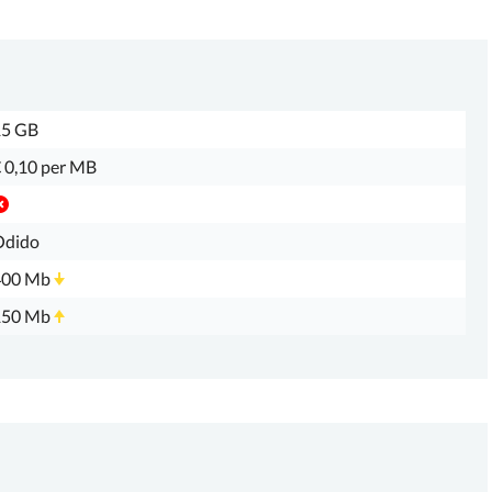
15 GB
 0,10 per MB
Odido
400 Mb
150 Mb