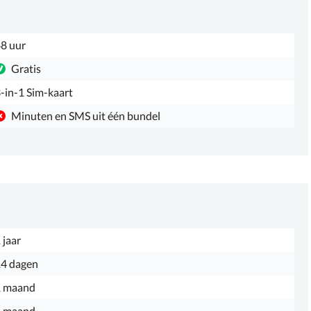
8 uur
Gratis
-in-1 Sim-kaart
Minuten en SMS uit één bundel
 jaar
4 dagen
1 maand
1 maand