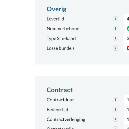
Overig
Levertijd
4
Nummerbehoud
Type Sim-kaart
3
Losse bundels
Contract
Contractduur
1
Bedenktijd
1
Contractverlenging
Opzegtermijn